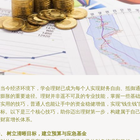
在当今经济环境下，学会理财已成为每个人实现财务自由、抵御
货膨胀的重要途径。理财并非遥不可及的专业技能，掌握一些基
而实用的技巧，普通人也能让手中的资金稳健增值，实现“钱生钱”
目标。以下是三个核心技巧，助你迈出理财第一步，构建属于自
的财富增长体系。
一、 树立清晰目标，建立预算与应急基金