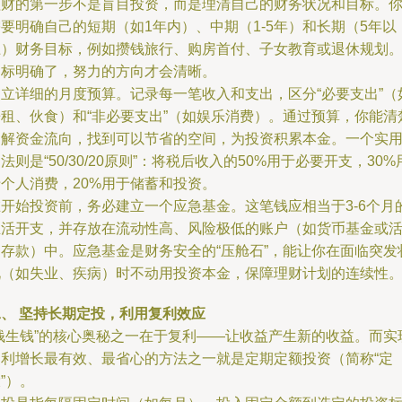
理财的第一步不是盲目投资，而是理清自己的财务状况和目标。
要明确自己的短期（如1年内）、中期（1-5年）和长期（5年以
上）财务目标，例如攒钱旅行、购房首付、子女教育或退休规划
目标明确了，努力的方向才会清晰。
建立详细的月度预算。记录每一笔收入和支出，区分“必要支出”（
房租、伙食）和“非必要支出”（如娱乐消费）。通过预算，你能清
了解资金流向，找到可以节省的空间，为投资积累本金。一个实
法则是“50/30/20原则”：将税后收入的50%用于必要开支，30%
于个人消费，20%用于储蓄和投资。
在开始投资前，务必建立一个应急基金。这笔钱应相当于3-6个月
生活开支，并存放在流动性高、风险极低的账户（如货币基金或
期存款）中。应急基金是财务安全的“压舱石”，能让你在面临突发
况（如失业、疾病）时不动用投资本金，保障理财计划的连续性
二、 坚持长期定投，利用复利效应
“钱生钱”的核心奥秘之一在于复利——让收益产生新的收益。而实
复利增长最有效、最省心的方法之一就是定期定额投资（简称“定
”）。