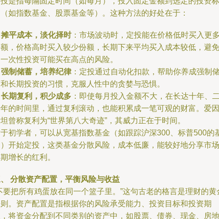
定投是指每隔固定时间（如每月），投入固定金额到选定的投资
的（如指数基金、股票基金等）。这种方法的好处在于：
.
摊平成本，淡化择时
：市场波动时，定投能在价格低时买入更
份额，价格高时买入较少份额，长期下来平均买入成本较低，避
了一次性投资可能买在高点的风险。
.
强制储蓄，培养纪律
：定投通过自动化扣款，帮助你养成强制
蓄和长期投资的习惯，克服人性中的贪婪与恐惧。
.
长期复利，积少成多
：即使每月投入金额不大，在长达十年、
十年的时间里，通过复利滚动，也能积累成一笔可观的财富。爱
斯坦曾称复利为“世界第八大奇迹”，其威力正在于时间。
于初学者，可以从宽基指数基金（如跟踪沪深300、标普500的
金）开始定投，这类基金分散风险，成本低廉，能较好地分享市
长期增长的红利。
三、 分散资产配置，平衡风险与收益
“不要把所有鸡蛋放在同一个篮子里。”这句古老的格言是理财的黄
法则。资产配置是指根据你的风险承受能力、投资目标和投资期
限，将资金分配到不同类别的资产中，如股票、债券、现金、房