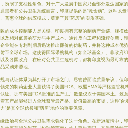
中，扮演了支柱性角色。对于广大发展中国家乃至部分发达国家
普通患者和公共卫生系统而言，印度提供的是“救命药”。这种以量
胜、普惠全球的供应模式，奠定了其“药房”的实质基础。
极致的成本控制能力是关键。印度拥有完整的制药产业链、规模
应以及相对低廉的研发与生产成本。通过反向工程和流程创新，
度企业能在专利到期后迅速推出廉价的仿制药，并将这种成本优
辐射至全球市场。这使得国际采购机构（如全球基金）、非政府
织以及各国政府，在应对公共卫生危机时，都将印度视为最可靠
药品采购来源地。
合规与认证体系为其打开了市场之门。尽管曾面临质量争议，但
度领先的制药企业大量获得了美国FDA、欧盟EMA等严格监管机
的认证。拥有美国FDA批准的生产工厂数量仅次于美国本土。这
味着其产品能够进入全球监管最严格、价值最高的市场，这种“合
力”是其全球信誉和“药房”地位的重要保障。
地缘政治与全球公共卫生需求强化了这一角色。在新冠疫情中，