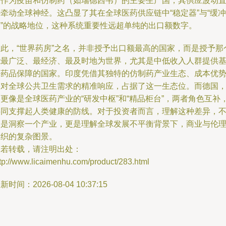
度作为疫苗和仿制药（如瑞德西韦）的主要生产国，其供应波动
牵动全球神经。这凸显了其在全球医药供应链中“稳定器”与“缓冲
带”的战略地位，这种系统重要性远超单纯的出口额数字。
因此，“世界药房”之名，并非授予出口额最高的国家，而是授予那
能最广泛、最经济、最及时地为世界，尤其是中低收入人群提供
础药品保障的国家。印度凭借其独特的仿制药产业生态、成本优
和对全球公共卫生需求的精准响应，占据了这一生态位。而德国
更像是全球医药产业的“研发中枢”和“精品柜台”，两者角色互补
共同支撑起人类健康的防线。对于投资者而言，理解这种差异，
仅是洞察一个产业，更是理解全球发展不平衡背景下，商业与伦
交织的复杂图景。
如若转载，请注明出处：
tp://www.licaimenhu.com/product/283.html
新时间：2026-08-04 10:37:15