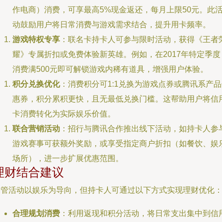
作电商）消费，可享最高5%现金返还，每月上限50元。此
动鼓励用户将日常消费与游戏需求结合，提升用卡频率。
游戏特权专享
：联名卡持卡人可参与限时活动，获得《王者
耀》专属折扣或免费体验新英雄。例如，在2017年特定季度
消费满500元即可解锁游戏内稀有道具，增强用户体验。
积分兑换优化
：消费积分可1:1兑换为游戏点券或腾讯系产
惠券，积分累积更快，且无最低兑换门槛。这帮助用户将信
卡消费转化为实际娱乐价值。
联合营销活动
：招行与腾讯合作推出线下活动，如持卡人参
游戏赛事可获额外奖励，或享受指定商户折扣（如餐饮、娱
场所），进一步扩展优惠范围。
理财结合建议
尽管活动以娱乐为导向，但持卡人可通过以下方式实现理财优化
合理规划消费
：利用返现和积分活动，将日常支出集中到信