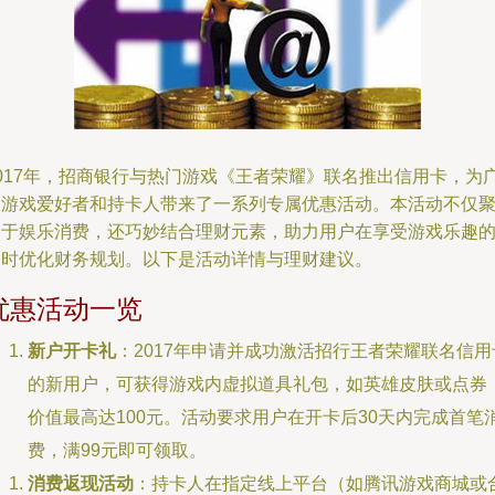
2017年，招商银行与热门游戏《王者荣耀》联名推出信用卡，为
大游戏爱好者和持卡人带来了一系列专属优惠活动。本活动不仅
焦于娱乐消费，还巧妙结合理财元素，助力用户在享受游戏乐趣
同时优化财务规划。以下是活动详情与理财建议。
优惠活动一览
新户开卡礼
：2017年申请并成功激活招行王者荣耀联名信用
的新用户，可获得游戏内虚拟道具礼包，如英雄皮肤或点券
价值最高达100元。活动要求用户在开卡后30天内完成首笔
费，满99元即可领取。
消费返现活动
：持卡人在指定线上平台（如腾讯游戏商城或