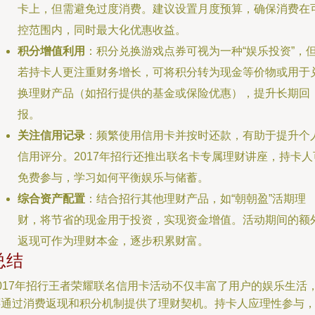
卡上，但需避免过度消费。建议设置月度预算，确保消费在
控范围内，同时最大化优惠收益。
积分增值利用
：积分兑换游戏点券可视为一种“娱乐投资”，
若持卡人更注重财务增长，可将积分转为现金等价物或用于
换理财产品（如招行提供的基金或保险优惠），提升长期回
报。
关注信用记录
：频繁使用信用卡并按时还款，有助于提升个
信用评分。2017年招行还推出联名卡专属理财讲座，持卡人
免费参与，学习如何平衡娱乐与储蓄。
综合资产配置
：结合招行其他理财产品，如“朝朝盈”活期理
财，将节省的现金用于投资，实现资金增值。活动期间的额
返现可作为理财本金，逐步积累财富。
总结
2017年招行王者荣耀联名信用卡活动不仅丰富了用户的娱乐生活
还通过消费返现和积分机制提供了理财契机。持卡人应理性参与